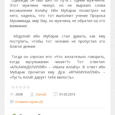
Однажды он был шел по пути с одним мужчиной.
Этот мужчина чихнул, но не выразил слова
восхваления Аллаhу. Ибн Мубарак посмотрел на
него, надеясь, что тот выполнит учение Пророка
Мухаммада, мир Ему, но мужчина, не обратил на это
внимания.
‘Абдуллаh ибн Мубарак стал думать, как ему
поступить, чтобы тот человек не пропустил это
благое деяние.
Тогда он спросил его: «Что желательно говорить,
когда мусульманин чихает?». Тот ответил:
«АЛЬХАМДУЛИЛЛЯh» – «Хвала Аллаhу». В ответ ибн
Мубарак прочитал ему Ду‘а: «ЯРХАМУКАЛЛАh» –
«Пусть Аллаh дарует тебе милость».
2638
Zainab
01.03.2013
Комментарии (0)