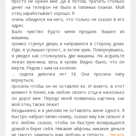
просто не нужен мне. Да и потом, тратить столько
денег на телефон не было в папиных планах. Мой
отец зарабатывает хорошо. Я
очень обиделся на него, что только не сказал в его
адрес.
Было чувство будто меня предали. Вышел из
машины,
громко стукнул дверь и направился в сторону дома.
Идя, я услышал грохот, а затем крик. Повернувшись,
я увидел как столкнулись две машины. На асфальте
лежал мужчина, весь в крови. Видно было, что он
мертв. Рядом с ним на коленях
… сидела девочка лет 16. Она просила папу
вернуться,
просила чтобы он не оставлял ее. И знаете, в этот
момент я понял, как люблю своего отца и насколько
он дорог мне. Передо мной появилась картина, как
мой отец также лежит
бездыханно и я умоляю не оставлять меня одного. Я
быстро набрал папин номер, сказал ему как сильно я
его люблю. сказал, чтобы он быстрее возвращался
домой и берег себя. Hикакие айфоны, никакие деньги
не смогут заменить вам любовь и теплоту
...
Читать