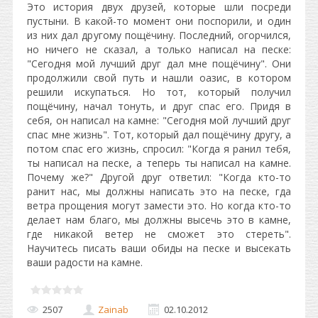
Это история двух друзей, которые шли посреди
пустыни. В какой-то момент они поспорили, и один
из них дал другому пощёчину. Последний, огорчился,
но ничего не сказал, а только написал на песке:
"Сегодня мой лучший друг дал мне пощёчину". Они
продолжили свой путь и нашли оазис, в котором
решили искупаться. Но тот, который получил
пощёчину, начал тонуть, и друг спас его. Придя в
себя, он написал на камне: "Сегодня мой лучший друг
спас мне жизнь". Тот, который дал пощёчину другу, а
потом спас его жизнь, спросил: "Когда я ранил тебя,
ты написал на песке, а теперь ты написал на камне.
Почему же?" Другой друг ответил: "Когда кто-то
ранит нас, мы должны написать это на песке, гда
ветра прощения могут замести это. Но когда кто-то
делает нам благо, мы должны высечь это в камне,
где никакой ветер не сможет это стереть".
Научитесь писать ваши обиды на песке и высекать
ваши радости на камне.
2507
Zainab
02.10.2012