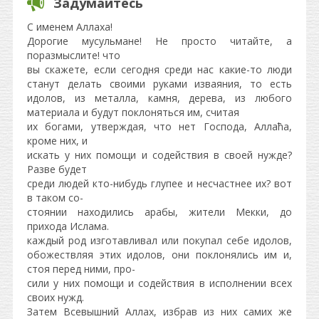
Задумайтесь
С именем Аллаха!
Дорогие мусульмане! Не просто читайте, а
поразмыслите! что
вы скажете, если сегодня среди нас какие-то люди
станут делать своими руками изваяния, то есть
идолов, из металла, камня, дерева, из любого
материала и будут поклоняться им, считая
их богами, утверждая, что нет Господа, Аллаћа,
кроме них, и
искать у них помощи и содействия в своей нужде?
Разве будет
среди людей кто-нибудь глупее и несчастнее их? вот
в таком со-
стоянии находились арабы, жители Мекки, до
прихода Ислама.
каждый род изготавливал или покупал себе идолов,
обожествляя этих идолов, они поклонялись им и,
стоя перед ними, про-
сили у них помощи и содействия в исполнении всех
своих нужд.
Затем Всевышний Аллах, избрав из них самих же