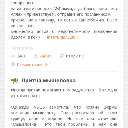
говорящего
на их языке пророка Муħаммада да благословит его
Аллах и приветствует , отправив его посланником,
призвал их к тавхиду, то есть к Единобожию. Было
ниспослано
множество аятов о недопустимости поклонения
идолам, в ко- <
...
Читать дальше »
2463
Zainab
03.02.2013
Комментарии (0)
Притча мышеловка
Иногда притчи помогают нам задуматься... Вот одна
из таких притч.
Однажды мышь заметила, что хозяин фермы
поставил мышеловку. Она рассказала об этом
курице, овце и корове. Но все они отвечали:
"Мышеловка - это твои проблемы, к нам она