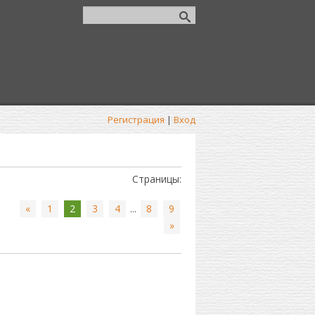
Регистрация
|
Вход
Страницы
:
«
1
2
3
4
...
8
9
»