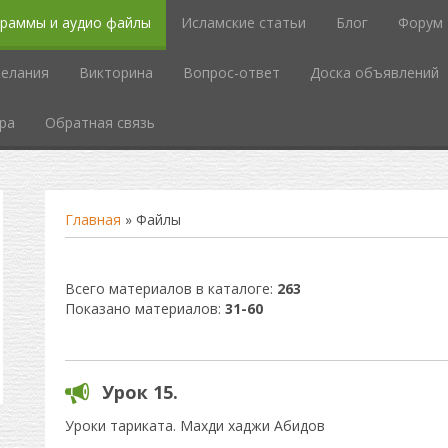
граммы и аудио файлы
Исламские статьи
Блог
Форум
елания
Викторина
Вопрос-ответ
Доска объявлений
ра
Обратная связь
Главная
»
Файлы
Всего материалов в каталоге
:
263
Показано материалов
:
31-60
Урок 15.
Уроки тариката. Махди хаджи Абидов