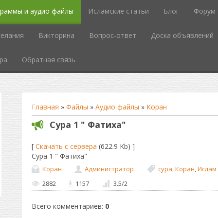
граммы и аудио файлы
Исламские статьи
Блог
Форум
елания
Викторина
Вопрос-ответ
Доска объявлений
ра
Обратная связь
Главная
»
Файлы
»
Аудио файлы
»
Коран
Сура 1 " Фатиха"
[
Скачать с сервера
(622.9 Kb) ]
Сура 1 " Фатиха"
Коран
Администратор
сура
,
Коран
,
Ислам
2882
1157
3.5
/
2
Всего комментариев
:
0