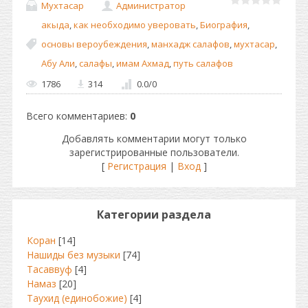
Мухтасар
Администратор
акыда
,
как необходимо уверовать
,
Биография
,
основы вероубеждения
,
манхадж салафов
,
мухтасар
,
Абу Али
,
салафы
,
имам Ахмад
,
путь салафов
1786
314
0.0
/
0
Всего комментариев
:
0
Добавлять комментарии могут только
зарегистрированные пользователи.
[
Регистрация
|
Вход
]
Категории раздела
Коран
[14]
Нашиды без музыки
[74]
Тасаввуф
[4]
Намаз
[20]
Таухид (единобожие)
[4]