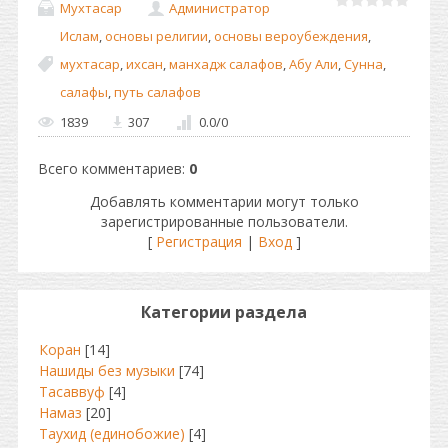
Мухтасар
Администратор
Ислам
,
основы религии
,
основы вероубеждения
,
мухтасар
,
ихсан
,
манхадж салафов
,
Абу Али
,
Сунна
,
салафы
,
путь салафов
1839
307
0.0
/
0
Всего комментариев
:
0
Добавлять комментарии могут только
зарегистрированные пользователи.
[
Регистрация
|
Вход
]
Категории раздела
Коран
[14]
Нашиды без музыки
[74]
Тасаввуф
[4]
Намаз
[20]
Таухид (единобожие)
[4]