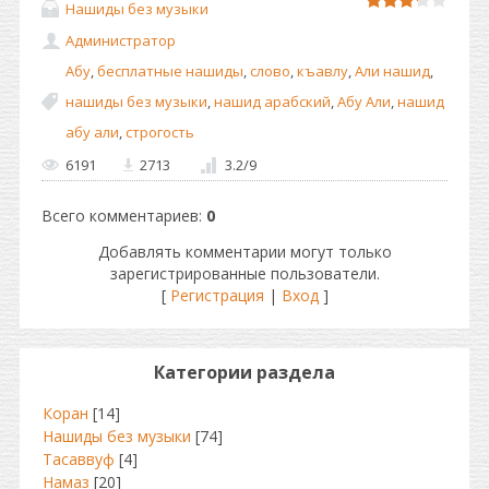
Нашиды без музыки
Администратор
Абу
,
бесплатные нашиды
,
слово
,
къавлу
,
Али нашид
,
нашиды без музыки
,
нашид арабский
,
Абу Али
,
нашид
абу али
,
строгость
6191
2713
3.2
/
9
Всего комментариев
:
0
Добавлять комментарии могут только
зарегистрированные пользователи.
[
Регистрация
|
Вход
]
Категории раздела
Коран
[14]
Нашиды без музыки
[74]
Тасаввуф
[4]
Намаз
[20]