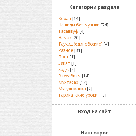
Категории раздела
Коран
[14]
Нашиды без музыки
[74]
Тасаввуф
[4]
Намаз
[20]
Таухид (единобожие)
[4]
Разное
[31]
Пост
[1]
Закят
[1]
Хадж
[4]
Ваххабизм
[14]
Мухтасар
[17]
Мусульманка
[2]
Тарикатские уроки
[17]
Вход на сайт
Наш опрос