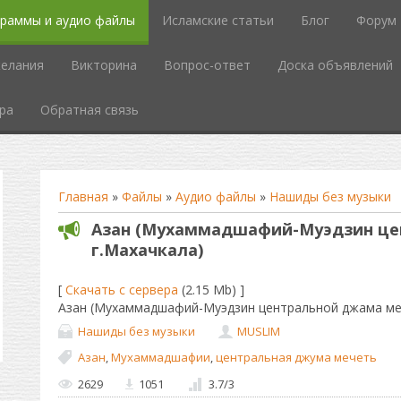
граммы и аудио файлы
Исламские статьи
Блог
Форум
елания
Викторина
Вопрос-ответ
Доска объявлений
ра
Обратная связь
Главная
»
Файлы
»
Аудио файлы
»
Нашиды без музыки
Азан (Мухаммадшафий-Муэдзин це
г.Махачкала)
[
Скачать с сервера
(2.15 Mb) ]
Азан (Мухаммадшафий-Муэдзин центральной джама ме
Нашиды без музыки
MUSLIM
Азан
,
Мухаммадшафии
,
центральная джума мечеть
2629
1051
3.7
/
3