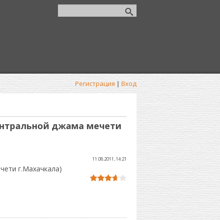
Регистрация
|
Вход
нтральной джама мечети
11.08.2011, 14:21
чети г.Махачкала)