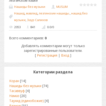
лезгинском языке
Нашиды без музыки
MUSLIM
Нашид
,
мавлид
,
лезгинские нашиды.
,
нашид без
музыки
,
Заур Салихов
2053
841
0.0
/
0
Всего комментариев
:
0
Добавлять комментарии могут только
зарегистрированные пользователи.
[
Регистрация
|
Вход
]
Категории раздела
Коран
[14]
Нашиды без музыки
[74]
Тасаввуф
[4]
Намаз
[20]
Таухид (единобожие)
[4]
Разное
[31]