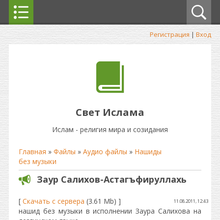
Регистрация
|
Вход
Свет Ислама
Ислам - религия мира и созидания
Главная
»
Файлы
»
Аудио файлы
»
Нашиды
без музыки
Заур Салихов-Астагъфируллахь
[
Скачать с сервера
(3.61 Mb) ]
11.08.2011, 12:43
нашид без музыки в исполнении Заура Салихова на