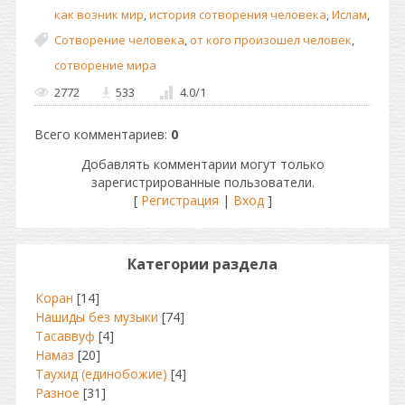
как возник мир
,
история сотворения человека
,
Ислам
,
Сотворение человека
,
от кого произошел человек
,
сотворение мира
2772
533
4.0
/
1
Всего комментариев
:
0
Добавлять комментарии могут только
зарегистрированные пользователи.
[
Регистрация
|
Вход
]
Категории раздела
Коран
[14]
Нашиды без музыки
[74]
Тасаввуф
[4]
Намаз
[20]
Таухид (единобожие)
[4]
Разное
[31]