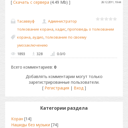
[
Скачать с сервера
(4.49 Mb) ]
26.12.2011, 19:44
Тасаввуф
Администратор
толкование корана
,
хадис
,
проповедь о толковании
корана
,
аудио
,
толкование по своему
умозаключению
1893
328
0.0
/
0
Всего комментариев
:
0
Добавлять комментарии могут только
зарегистрированные пользователи.
[
Регистрация
|
Вход
]
Категории раздела
Коран
[14]
Нашиды без музыки
[74]