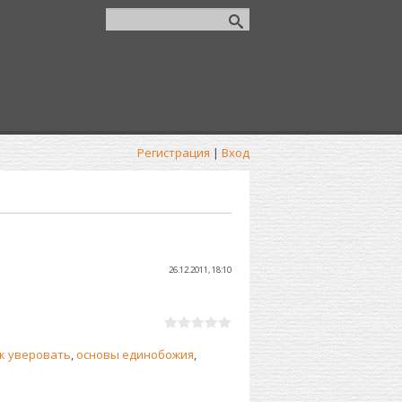
Регистрация
|
Вход
26.12.2011, 18:10
к уверовать
,
основы единобожия
,