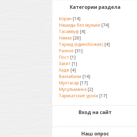
Категории раздела
Коран
[14]
Нашиды без музыки
[74]
Тасаввуф
[4]
Намаз
[20]
Таухид (единобожие)
[4]
Разное
[31]
Пост
[1]
Закят
[1]
Хадж
[4]
Ваххабизм
[14]
Мухтасар
[17]
Мусульманка
[2]
Тарикатские уроки
[17]
Вход на сайт
Наш опрос