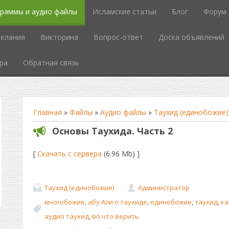
граммы и аудио файлы
Исламские статьи
Блог
Форум
елания
Викторина
Вопрос-ответ
Доска объявлений
ра
Обратная связь
Главная
»
Файлы
»
Аудио файлы
»
Таухид (единобожие)
Основы Таухида. Часть 2
[
Скачать с сервера
(6.96 Mb) ]
Таухид (единобожие)
Администратор
многобожие
,
абу Али о таухиде
,
единобожие
,
таухид
,
ка
аудио таухид
,
во что верить