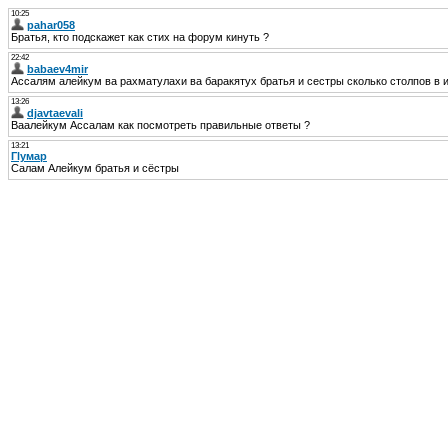
10:25
pahar058
Братья, кто подскажет как стих на форум кинуть ?
22:42
babaev4mir
Ассалям алейкум ва рахматулахи ва баракятух братья и сестры сколько столпов в
13:26
djavtaevali
Ваалейкум Ассалам как посмотреть правильные ответы ?
13:21
Гlумар
Салам Алейкум братья и сёстры