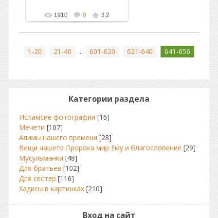
1910
0
3.2
1-20
21-40
...
601-620
621-640
641-656
Категории раздела
Исламсие фотографии
[16]
Мечети
[107]
Алимы нашего времени
[28]
Вещи нашего Пророка мир Ему и благословение
[29]
Мусульманки
[48]
Для братьев
[102]
Для сестер
[116]
Хадисы в картинках
[210]
Вход на сайт