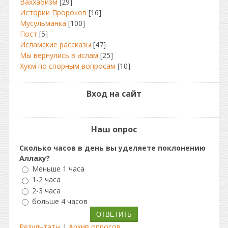
Ваххабизм
[29]
Истории Пророков
[16]
Мусульманка
[100]
Пост
[5]
Исламские рассказы
[47]
Мы вернулись в ислам
[25]
Хукм по спорным вопросам
[10]
Вход на сайт
Наш опрос
Сколько часов в день вы уделяете поклонению
Аллаху?
Меньше 1 часа
1-2 часа
2-3 часа
больше 4 часов
Результаты
|
Архив опросов