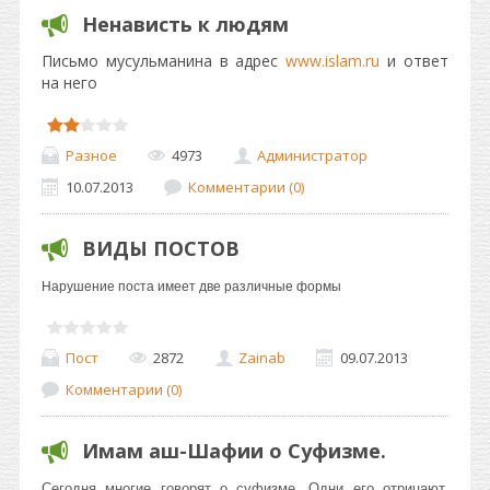
Ненависть к людям
Письмо мусульманина в адрес
www.islam.ru
и ответ
на него
Разное
4973
Администратор
10.07.2013
Комментарии (0)
ВИДЫ ПОСТОВ
Нарушение поста имеет две различные формы
Пост
2872
Zainab
09.07.2013
Комментарии (0)
Имам аш-Шафии о Суфизме.
Ceгoдня мнoгиe гoвopят o cyфизмe. Oдни eгo oтpицaют,