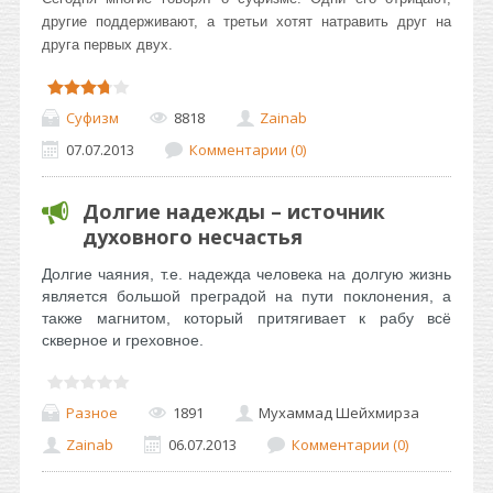
дpyгиe пoддepживaют, a тpeтьи xoтят нaтpaвить дpyг нa
дpyгa пepвыx двyx.
Суфизм
8818
Zainab
07.07.2013
Комментарии (0)
Долгие надежды – источник
духовного несчастья
Долгие чаяния, т.е. надежда человека на долгую жизнь
является большой преградой на пути поклонения, а
также магнитом, который притягивает к рабу всё
скверное и греховное.
Разное
1891
Мухаммад Шейхмирза
Zainab
06.07.2013
Комментарии (0)