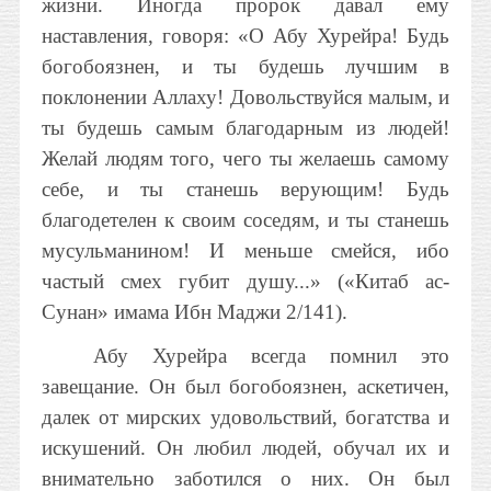
жизни. Иногда пророк давал ему
наставления, говоря: «О Абу Хурейра! Будь
богобоязнен, и ты будешь лучшим в
поклонении Аллаху! Довольствуйся малым, и
ты будешь самым благодарным из людей!
Желай людям того, чего ты желаешь самому
себе, и ты станешь верующим! Будь
благодетелен к своим соседям, и ты станешь
мусульманином! И меньше смейся, ибо
частый смех губит душу...» («Китаб ас-
Сунан» имама Ибн Маджи 2/141).
Абу Хурейра всегда помнил это
завещание. Он был богобоязнен, аскетичен,
далек от мирских удовольствий, богатства и
искушений. Он любил людей, обучал их и
внимательно заботился о них. Он был