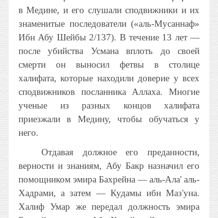
в Медине, и его слушали сподвижники и их
знаменитые последователи («аль-Мусаннаф»
Ибн Абу Шейбы 2/137). В течение 13 лет —
после убийства Усмана вплоть до своей
смерти он выносил фетвы в столице
халифата, которые находили доверие у всех
сподвижников посланника Аллаха. Многие
ученые из разных концов халифата
приезжали в Медину, чтобы обучаться у
него.
Отдавая должное его преданности,
верности и знаниям, Абу Бакр назначил его
помощником эмира Бахрейна — аль-Ала' аль-
Хадрами, а затем — Кудамы ибн Маз'уна.
Халиф Умар же передал должность эмира