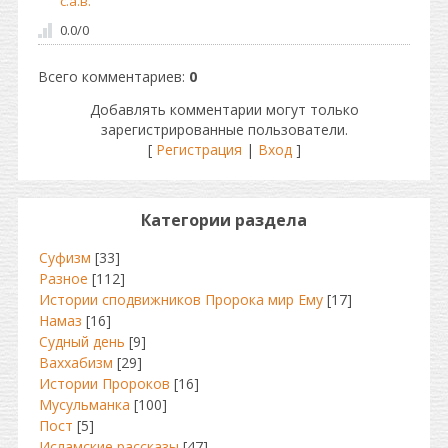
с.а.в.
0.0
/
0
Всего комментариев
:
0
Добавлять комментарии могут только
зарегистрированные пользователи.
[
Регистрация
|
Вход
]
Категории раздела
Суфизм
[33]
Разное
[112]
Истории сподвижников Пророка мир Ему
[17]
Намаз
[16]
Судный день
[9]
Ваххабизм
[29]
Истории Пророков
[16]
Мусульманка
[100]
Пост
[5]
Исламские рассказы
[47]