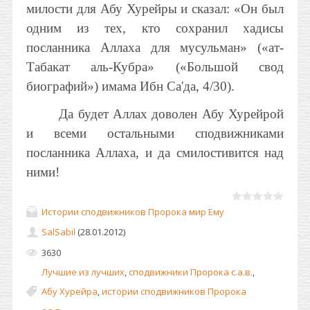
милости для Абу Хурейры и сказал: «Он был
одним из тех, кто сохранил хадисы
посланника Аллаха для мусульман» («ат-
Табакат аль-Кубра» («Большой свод
биографий») имама Ибн Са'да, 4/30).
Да будет Аллах доволен Абу Хурейрой
и всеми остальными сподвижниками
посланника Аллаха, и да смилостивится над
ними!
Истории сподвижников Пророка мир Ему
SalSabil
(28.01.2012)
3630
Лучшие из лучших
,
сподвижники Пророка с.а.в.
,
Абу Хурейра
,
истории сподвижников Пророка