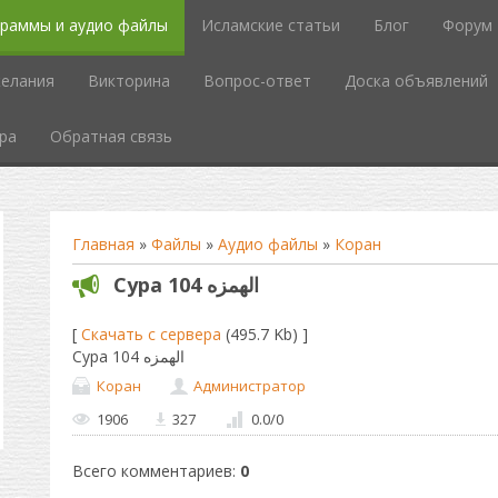
граммы и аудио файлы
Исламские статьи
Блог
Форум
елания
Викторина
Вопрос-ответ
Доска объявлений
ра
Обратная связь
Главная
»
Файлы
»
Аудио файлы
»
Коран
Сура 104 الهمزه
[
Скачать с сервера
(495.7 Kb) ]
Сура 104 الهمزه
Коран
Администратор
1906
327
0.0
/
0
Всего комментариев
:
0