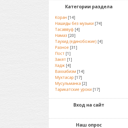
Категории раздела
Коран
[14]
Нашиды без музыки
[74]
Тасаввуф
[4]
Намаз
[20]
Таухид (единобожие)
[4]
Разное
[31]
Пост
[1]
Закят
[1]
Хадж
[4]
Ваххабизм
[14]
Мухтасар
[17]
Мусульманка
[2]
Тарикатские уроки
[17]
Вход на сайт
Наш опрос