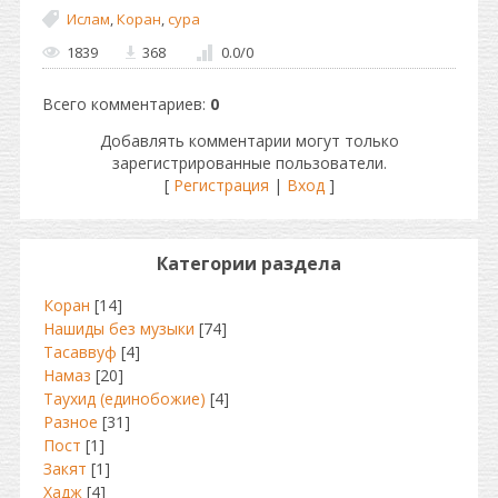
Ислам
,
Коран
,
сура
1839
368
0.0
/
0
Всего комментариев
:
0
Добавлять комментарии могут только
зарегистрированные пользователи.
[
Регистрация
|
Вход
]
Категории раздела
Коран
[14]
Нашиды без музыки
[74]
Тасаввуф
[4]
Намаз
[20]
Таухид (единобожие)
[4]
Разное
[31]
Пост
[1]
Закят
[1]
Хадж
[4]