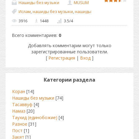
Нашиды без музыки
MUSLIM
Ислам
,
нашиды без музыки
,
нашиды
3916
1448
3.5
/
4
Всего комментариев
:
0
Добавлять комментарии могут только
зарегистрированные пользователи.
[
Регистрация
|
Вход
]
Категории раздела
Коран
[14]
Нашиды без музыки
[74]
Тасаввуф
[4]
Намаз
[20]
Таухид (единобожие)
[4]
Разное
[31]
Пост
[1]
Закят
[1]