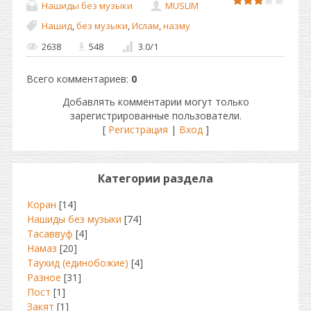
Нашиды без музыки
MUSLIM
Нашид
,
без музыки
,
Ислам
,
назму
2638
548
3.0
/
1
Всего комментариев
:
0
Добавлять комментарии могут только
зарегистрированные пользователи.
[
Регистрация
|
Вход
]
Категории раздела
Коран
[14]
Нашиды без музыки
[74]
Тасаввуф
[4]
Намаз
[20]
Таухид (единобожие)
[4]
Разное
[31]
Пост
[1]
Закят
[1]