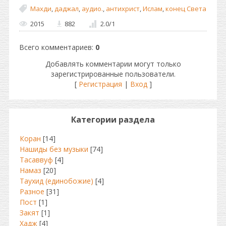
Махди
,
даджал
,
аудио.
,
антихрист
,
Ислам
,
конец Света
2015
882
2.0
/
1
Всего комментариев
:
0
Добавлять комментарии могут только
зарегистрированные пользователи.
[
Регистрация
|
Вход
]
Категории раздела
Коран
[14]
Нашиды без музыки
[74]
Тасаввуф
[4]
Намаз
[20]
Таухид (единобожие)
[4]
Разное
[31]
Пост
[1]
Закят
[1]
Хадж
[4]