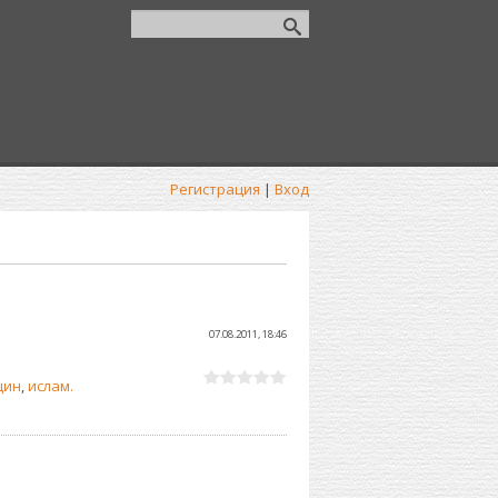
Регистрация
|
Вход
07.08.2011, 18:46
щин
,
ислам.