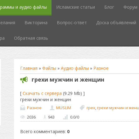
граммы и аудио файлы
Исламские статьи
Блог
Форум
елания
Викторина
Вопрос-ответ
Доска объявлений
ра
Обратная связь
Главная
»
Файлы
»
Аудио файлы
»
Разное
грехи мужчин и женщин
[
Скачать с сервера
(9.29 Mb) ]
грехи мужчин и женщин
Разное
MUSLIM
грех
,
грехи мужчин и жен
2036
943
0.0
/
0
Всего комментариев
:
0