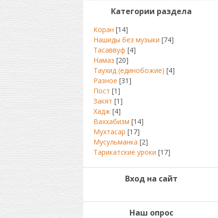
Категории раздела
Коран
[14]
Нашиды без музыки
[74]
Тасаввуф
[4]
Намаз
[20]
Таухид (единобожие)
[4]
Разное
[31]
Пост
[1]
Закят
[1]
Хадж
[4]
Ваххабизм
[14]
Мухтасар
[17]
Мусульманка
[2]
Тарикатские уроки
[17]
Вход на сайт
Наш опрос