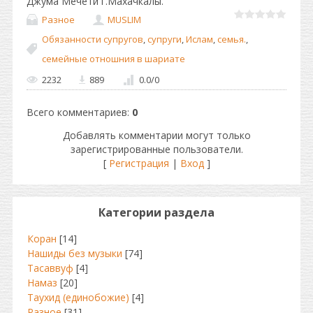
Джума Мечети г.Махачкалы.
Разное
MUSLIM
Обязанности супругов
,
супруги
,
Ислам
,
семья.
,
семейные отношния в шариате
2232
889
0.0
/
0
Всего комментариев
:
0
Добавлять комментарии могут только
зарегистрированные пользователи.
[
Регистрация
|
Вход
]
Категории раздела
Коран
[14]
Нашиды без музыки
[74]
Тасаввуф
[4]
Намаз
[20]
Таухид (единобожие)
[4]
Разное
[31]