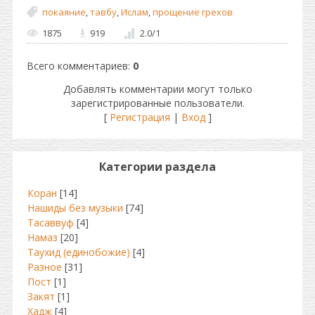
покаяние
,
тавбу
,
Ислам
,
прощение грехов
1875
919
2.0
/
1
Всего комментариев
:
0
Добавлять комментарии могут только
зарегистрированные пользователи.
[
Регистрация
|
Вход
]
Категории раздела
Коран
[14]
Нашиды без музыки
[74]
Тасаввуф
[4]
Намаз
[20]
Таухид (единобожие)
[4]
Разное
[31]
Пост
[1]
Закят
[1]
Хадж
[4]