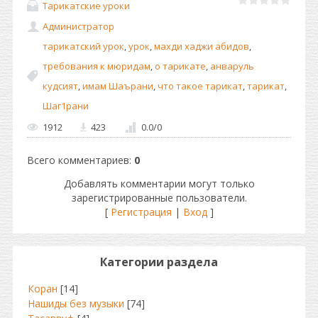
Тарикатские уроки
Администратор
тарикатский урок
,
урок
,
махди хаджи абидов
,
требования к мюридам
,
о тарикате
,
анваруль
кудсият
,
имам Шаърани
,
что такое тарикат
,
тарикат
,
Шаг1рани
1912
423
0.0
/
0
Всего комментариев
:
0
Добавлять комментарии могут только
зарегистрированные пользователи.
[
Регистрация
|
Вход
]
Категории раздела
Коран
[14]
Нашиды без музыки
[74]