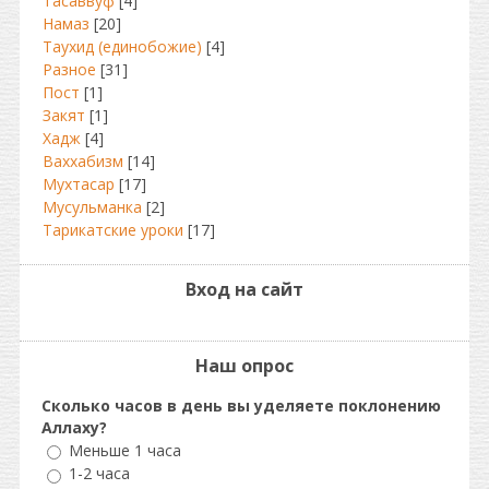
Тасаввуф
[4]
Намаз
[20]
Таухид (единобожие)
[4]
Разное
[31]
Пост
[1]
Закят
[1]
Хадж
[4]
Ваххабизм
[14]
Мухтасар
[17]
Мусульманка
[2]
Тарикатские уроки
[17]
Вход на сайт
Наш опрос
Сколько часов в день вы уделяете поклонению
Аллаху?
Меньше 1 часа
1-2 часа