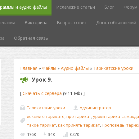
граммы и аудио файлы
Исламские статьи
Блог
Форум
елания
Викторина
Вопрос-ответ
Доска объявлений
ра
Обратная связь
Главная
»
Файлы
»
Аудио файлы
»
Тарикатские уроки
Урок 9.
[
Скачать с сервера
(9.11 Mb) ]
Тарикатские уроки
Администратор
лекции о тарикате
,
про тарикат
,
уроки тариката
,
махди
такое тарикат
,
как принять тарикат
,
Проповедь
,
тарик
1768
348
0.0
/
0