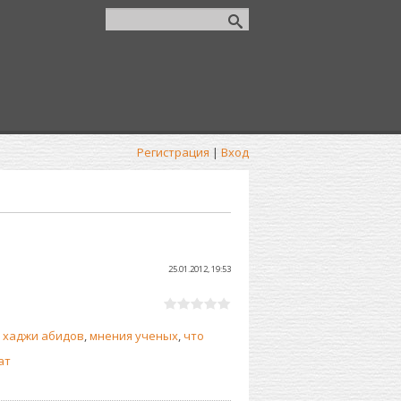
Регистрация
|
Вход
25.01.2012, 19:53
 хаджи абидов
,
мнения ученых
,
что
ат