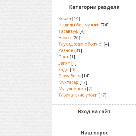
Категории раздела
Коран
[14]
Нашиды без музыки
[74]
Тасаввуф
[4]
Намаз
[20]
Таухид (единобожие)
[4]
Разное
[31]
Пост
[1]
Закят
[1]
Хадж
[4]
Ваххабизм
[14]
Мухтасар
[17]
Мусульманка
[2]
Тарикатские уроки
[17]
Вход на сайт
Наш опрос