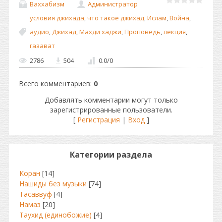
Ваххабизм
Администратор
условия джихада
,
что такое джихад
,
Ислам
,
Война
,
аудио
,
Джихад
,
Махди хаджи
,
Проповедь
,
лекция
,
газават
2786
504
0.0
/
0
Всего комментариев
:
0
Добавлять комментарии могут только
зарегистрированные пользователи.
[
Регистрация
|
Вход
]
Категории раздела
Коран
[14]
Нашиды без музыки
[74]
Тасаввуф
[4]
Намаз
[20]
Таухид (единобожие)
[4]