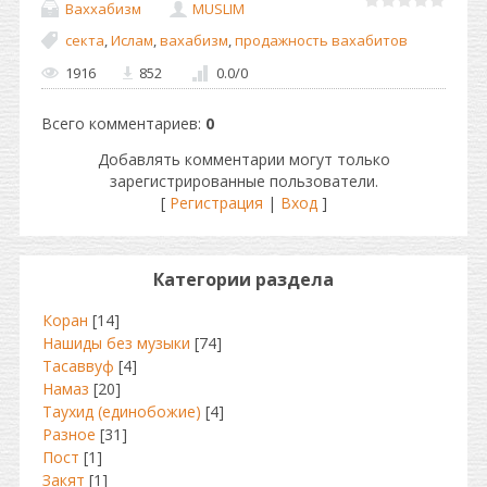
Ваххабизм
MUSLIM
секта
,
Ислам
,
вахабизм
,
продажность вахабитов
1916
852
0.0
/
0
Всего комментариев
:
0
Добавлять комментарии могут только
зарегистрированные пользователи.
[
Регистрация
|
Вход
]
Категории раздела
Коран
[14]
Нашиды без музыки
[74]
Тасаввуф
[4]
Намаз
[20]
Таухид (единобожие)
[4]
Разное
[31]
Пост
[1]
Закят
[1]