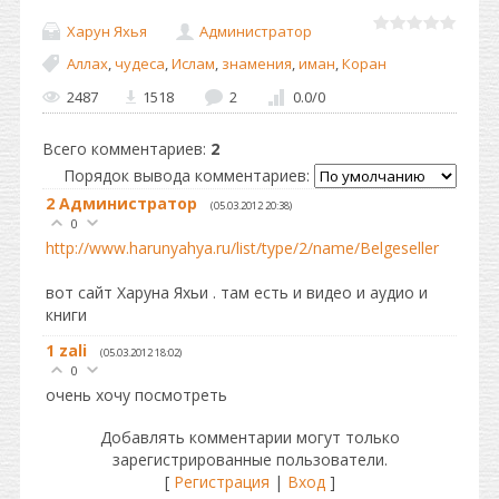
Харун Яхья
Администратор
Аллах
,
чудеса
,
Ислам
,
знамения
,
иман
,
Коран
2487
1518
2
0.0
/
0
Всего комментариев
:
2
Порядок вывода комментариев:
2
Администратор
(05.03.2012 20:38)
0
http://www.harunyahya.ru/list/type/2/name/Belgeseller
вот сайт Харуна Яхьи . там есть и видео и аудио и
книги
1
zali
(05.03.2012 18:02)
0
очень хочу посмотреть
Добавлять комментарии могут только
зарегистрированные пользователи.
[
Регистрация
|
Вход
]