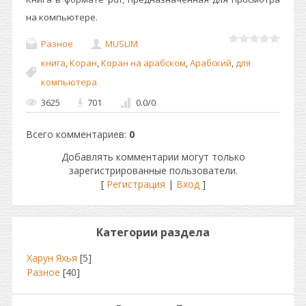
на компьютере.
Разное
MUSLIM
книга
,
Коран
,
Коран на арабском
,
Арабский
,
для
компьютера
3625
701
0.0
/
0
Всего комментариев
:
0
Добавлять комментарии могут только
зарегистрированные пользователи.
[
Регистрация
|
Вход
]
Категории раздела
Харун Яхья
[5]
Разное
[40]