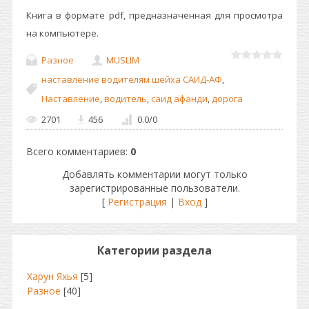
Книга в формате pdf, предназначенная для просмотра
на компьютере.
Разное
MUSLIM
наставление водителям шейха САИД-АФ
,
Наставление
,
водитель
,
саид афанди
,
дорога
2701
456
0.0
/
0
Всего комментариев
:
0
Добавлять комментарии могут только
зарегистрированные пользователи.
[
Регистрация
|
Вход
]
Категории раздела
Харун Яхья
[5]
Разное
[40]