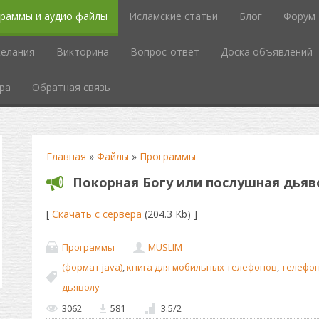
граммы и аудио файлы
Исламские статьи
Блог
Форум
елания
Викторина
Вопрос-ответ
Доска объявлений
ра
Обратная связь
Главная
»
Файлы
»
Программы
Покорная Богу или послушная дьяв
[
Скачать с сервера
(204.3 Kb) ]
Программы
MUSLIM
(формат java)
,
книга для мобильных телефонов
,
телефо
дьяволу
3062
581
3.5
/
2