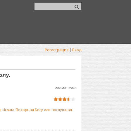
Регистрация
|
Вход
олу.
09.08.2011, 19:09
н
,
Ислам
,
Покорная Богу или послушная