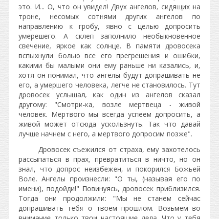
это. И... О, что он увидел! Двух ангелов, сидящих на
троне, несомых сотнями других ангелов по
направлению к гробу, явно с целью допросить
умерешего. А склеп заполнило необыкновенное
свечение, яркое как солнце. В памяти дровосека
вспыхнули болью все его прегрешения и ошибки,
какими бы малыми они ему раньше ни казались, и,
хотя он понимал, что ангелы будут допрашивать не
его, а умершего человека, легче не становилось. Тут
дровосек услышал, как один из ангелов сказал
другому: "Смотри-ка, возле мертвеца - живой
человек. Мертвого мы всегда успеем допросить, а
живой может отсюда ускользнуть. Так что давай
лучше начнем с него, а мертвого допросим позже".
Дровосек съежился от страха, ему захотелось
рассыпаться в прах, превратиться в ничто, но он
знал, что допрос неизбежен, и покорился Божьей
Воле. Ангелы произнесли: "О ты, (называя его по
имени), подойди!" Повинуясь, дровосек приблизился.
Тогда они продолжили: "Мы не станем сейчас
допрашивать тебя о твоем прошлом. Возьмем во
внимание только твои настоящие дела. Что у тебя