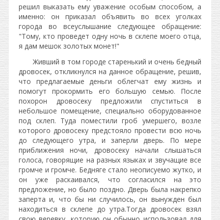
решил выказать ему уважение особым способом, а
именно: он приказал объявить во всех уголках
города во всеуслышание следующее обращение:
"Тому, кто проведет одну ночь в склепе моего отца,
я дам мешок золотых монет!"
Живший в том городе старенький и очень бедный
дровосек, откликнулся на данное обращение, решив,
что предлагаемые деньги облегчат ему жизнь и
помогут прокормить его большую семью. После
похорон дровосеку предложили спуститься в
небольшое помещение, специально оборудованное
под склеп. Туда поместили гроб умершего, возле
которого дровосеку предстояло провести всю ночь
до следующего утра, и заперли дверь. По мере
приближения ночи, дровосеку начали слышаться
голоса, говорящие на разных языках и звучащие все
громче и громче. Бедняге стало неописуемо жутко, и
он уже раскаивался, что согласился на это
предложение, но было поздно. Дверь была накрепко
заперта и, что бы ни случилось, он вынужден был
находиться в склепе до утра.Тогда дровосек взял
свою веревку, которую он обычно использовал для