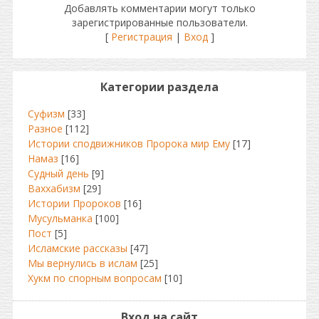
Добавлять комментарии могут только
зарегистрированные пользователи.
[
Регистрация
|
Вход
]
Категории раздела
Суфизм
[33]
Разное
[112]
Истории сподвижников Пророка мир Ему
[17]
Намаз
[16]
Судный день
[9]
Ваххабизм
[29]
Истории Пророков
[16]
Мусульманка
[100]
Пост
[5]
Исламские рассказы
[47]
Мы вернулись в ислам
[25]
Хукм по спорным вопросам
[10]
Вход на сайт