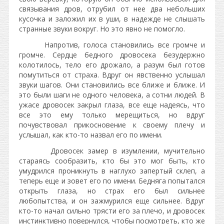
связывания дров, отрубил от нее два небольших
кусочка и заложил их в уши, в надежде не слышать
странные звуки вокруг. Но это явно не помогло.
Напротив, голоса становились все громче и
громче. Сердце бедного дровосека безудержно
колотилось, тело его дрожало, а разум был готов
помутиться от страха. Вдруг он явственно услышал
звуки шагов. Они становились все ближе и ближе. И
это были шаги не одного человека, а сотни людей. В
ужасе дровосек закрыл глаза, все еще надеясь, что
все это ему только мерещиться, но вдруг
почувствовал прикосновение к своему плечу и
услышал, как кто-то назвал его по имени.
Дровосек замер в изумлении, мучительно
стараясь сообразить, кто бы это мог быть, кто
умудрился проникнуть в наглухо запертый склеп, а
теперь еще и зовет его по имени. Бедняга попытался
открыть глаза, но страх его был сильнее
любопытства, и он зажмурился еще сильнее. Вдруг
кто-то начал сильно трясти его за плечо, и дровосек
инстинктивно повернулся, чтобы посмотреть, кто же