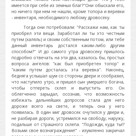
имеется при себе из земных благ?"Они обыскали его,
но ничего при нем не нашли, кроме топора и веревки
- инвентаря, необходимого любому дровосеку.
Тогда они потребовали: "Расскажи нам, как ты
приобрел эти вещи. Заработал ли ты это честным
путем (халяль) и своим собственным потом, или тебе
данный инвентарь достался каким-либо другим
способом?" И до самого утра дровосеку пришлось
подробно отвечать на эти два, казалось бы, простых
вопроса ангелов: "как был приобретен топор" и
"каким путем досталась эта веревка". Наконец,
бедняга услышал шум со стороны двери и сообразил,
что наступило утро, и пришел сын умершего богача,
чтобы отпереть склеп и выпустить его. Он
облегченно зарыдал, осознав, что возможность
избежать дальнейших допросов стала для него
дороже всего на свете, и теперь она у него
появилась. В один миг дровосек очутился у двери и,
не разбирая дороги, устремился на свободу, наружу,
подальше от страшного склепа. "Подожди, куда ты!?
Возьми свое вознаграждение!" - изумленно закричал