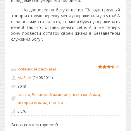
вслед ему сын умершего человека.
Но дровосек на бегу ответил: "За один ржавый
топор и старую веревку меня допрашивали до утра! А
если возьму это золото, то меня будут допрашивать
вечно! Так что оставь деньги себе. А я же теперь
хочу провести остаток своей жизни в беззаветном
служении Богу".
Исламские рассказы
MUSLIM
(24.08.2011)
3048
сказки
,
Религия
,
Исламские рассказы
,
Ислам
,
истории ислама
,
притчи
3.5
/
6
Всего комментариев
:
0