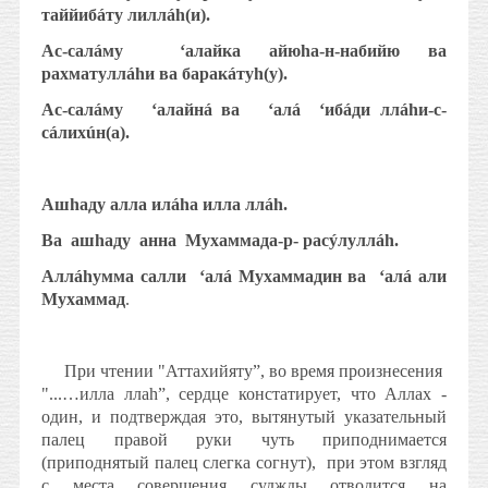
таййибáту лиллáh(и).
Ас-салáму
‘алайка айюhа-н-набийю ва
рахматуллáhи ва баракáтуh(у).
Ас-салáму
‘алайнá ва
‘алá
‘ибáди ллáhи-с-
сáлихúн(а).
Ашhаду алла илáhа илла ллáh.
Ва
ашhаду
анна
Мухаммада-р- расýлуллáh.
Аллáhумма салли
‘алá Мухаммадин ва
‘алá али
Мухаммад
.
При чтении "Аттахийяту”, во время произнесения
"...…илла ллаh”, сердце констатирует, что Аллах -
один, и подтверждая это, вытянутый указательный
палец правой руки чуть приподнимается
(приподнятый палец слегка согнут),
при этом взгляд
с места совершения суджды отводится на