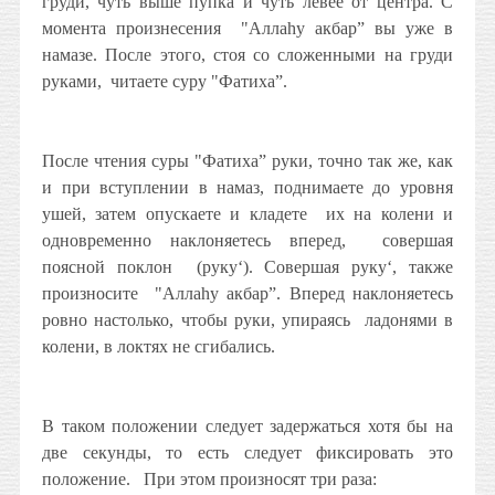
груди, чуть выше пупка и чуть левее от центра. С
момента произнесения
"Аллаhу акбар” вы уже в
намазе. После этого, стоя со сложенными на груди
руками,
читаете суру "Фатиха”.
После чтения суры "Фатиха” руки, точно так же, как
и при вступлении в намаз, поднимаете до уровня
ушей, затем опускаете и кладете
их на колени и
одновременно наклоняетесь вперед,
совершая
поясной поклон
(руку‘). Совершая руку‘, также
произносите
"Аллаhу акбар”. Вперед наклоняетесь
ровно настолько, чтобы руки, упираясь
ладонями в
колени, в локтях не сгибались.
В таком положении следует задержаться хотя бы на
две секунды, то есть следует фиксировать это
положение.
При этом произносят три раза: