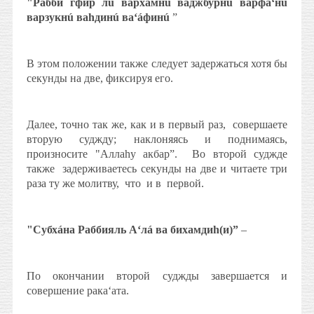
"Рабби гфир лú вархамнú ваджбурнú варфа‘нú
варзукнú ваhдинú ва‘áфинú
”
В этом положении также следует задержаться хотя бы
секунды на две, фиксируя его.
Далее, точно так же, как и в первый раз,
совершаете
вторую суджду; наклоняясь и поднимаясь,
произносите "Аллаhу акбар”.
Во второй суджде
также
задерживаетесь секунды на две и читаете три
раза ту же молитву,
что
и в
первой.
"Субхáна Раббияль А‘лá ва бихамдиh(и)”
–
По окончании второй суджды завершается и
совершение рака‘ата.