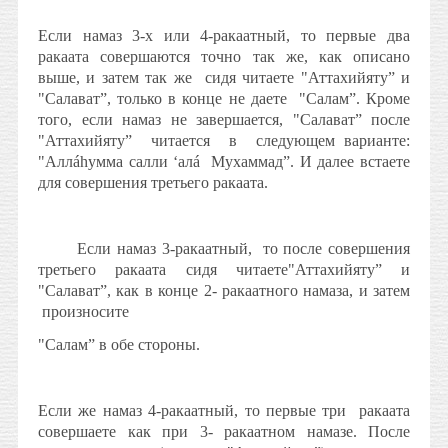
Если намаз 3-х или 4-ракаатный, то первые два
ракаата совершаются точно так же, как описано
выше, и затем так же
сидя читаете "Аттахийяту” и
"Салават”, только в конце не даете
"Салам”. Кроме
того, если намаз не завершается, "Салават” после
"Аттахийяту”
читается
в
следующем варианте:
"Аллáhумма салли ‘алá
Мухаммад”. И далее встаете
для совершения третьего ракаата.
Если намаз 3-ракаатный,
то после совершения
третьего ракаата сидя читаете"Аттахийяту” и
"Салават”, как в конце 2- ракаатного намаза, и затем
произносите
"Салам” в обе стороны.
Если же намаз 4-ракаатный, то первые три
ракаата
совершаете как при 3- ракаатном намазе. После