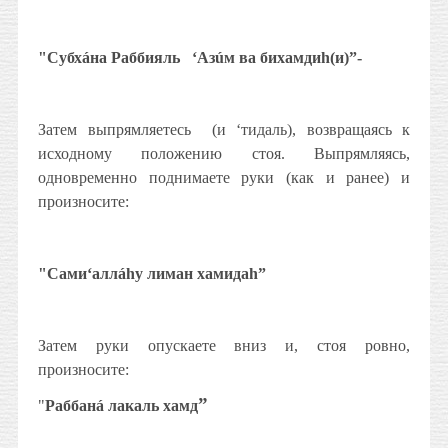
"Субхáна Раббияль
‘Азúм ва бихамдиh(и)”-
Затем выпрямляетесь
(и ‘тидаль), возвращаясь к
исходному положению стоя. Выпрямляясь,
одновременно поднимаете руки (как и ранее) и
произносите:
"Сами‘аллáhу лиман хамидаh”
Затем руки опускаете вниз и, стоя ровно,
произносите:
”
"
Раббанá лакаль хамд