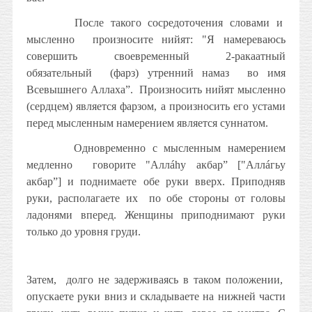
После такого сосредоточения словами и
мысленно
произносите нийят: "Я намереваюсь
совершить своевременный 2-ракаатный
обязательный
(фарз) утренний намаз
во имя
Всевышнего Аллаха”.
Произносить нийят мысленно
(сердцем) является фарзом, а произносить его устами
перед мысленным намерением является суннатом.
Одновременно с мысленным намерением
медленно
говорите "Аллáhу акбар” ["Аллáгьу
акбар”] и поднимаете обе руки вверх. Приподняв
руки, располагаете их
по обе стороны от головы
ладонями вперед. Женщины приподнимают руки
только до уровня груди.
Затем,
долго не задерживаясь в таком положении,
опускаете руки вниз и складываете на нижней части