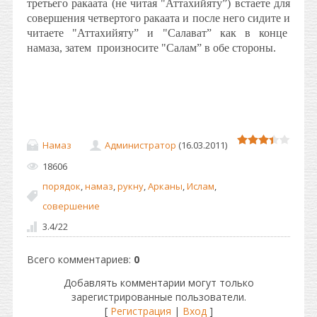
третьего ракаата (не читая "Аттахийяту”) встаете для
совершения четвертого ракаата и после него сидите и
читаете "Аттахийяту” и "Салават” как в конце
намаза, затем
произносите "Салам” в обе стороны.
Намаз
Администратор
(16.03.2011)
18606
порядок
,
намаз
,
рукну
,
Арканы
,
Ислам
,
совершение
3.4
/
22
Всего комментариев
:
0
Добавлять комментарии могут только
зарегистрированные пользователи.
[
Регистрация
|
Вход
]