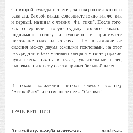
Со второй суджды встаете для совершения второго
рака‘ата. Второй ракаат совершаете точно так же, как
и первый, начиная с чтения "Фа- тихи”. После того,
как совершили вторую суджду второго ракаата,
поднимаете голову и туловище и принимаете
положение сидя на коленях . Но, в отличие от
сидения между двумя земными поклонами, на этот
раз средний и безымянный пальцы и мизинец правой
руки слегка сжаты в кулак, указательный палец
выпрямлен и к нему слегка прижат большой палец.
В таком положении читают сначала молитву
"Аттахийяту”
и сразу после нее -
"Салават”.
ТРАНСКРИПЦИЯ -1
Аттахийяту-ль-мубáракáту-с-са- лавáту-т-