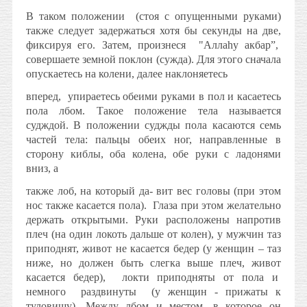
В таком положении
(стоя с опущенными руками)
также следует задержаться хотя бы секунды на две,
фиксируя его. Затем, произнеся
"Аллаhу акбар”,
совершаете земной поклон (сужда). Для этого сначала
опускаетесь на колени, далее наклоняетесь
вперед,
упираетесь обеими руками в пол и касаетесь
пола лбом. Такое положение тела называется
судждой. В положении суджды пола касаются семь
частей тела: пальцы обеих ног, направленные в
сторону киблы, оба колена, обе руки с ладонями
вниз, а
также лоб, на который да- вит вес головы (при этом
нос также касается пола).
Глаза при этом желательно
держать открытыми. Руки расположены напротив
плеч (на один локоть дальше от колен), у мужчин таз
приподнят, живот не касается бедер (у женщин – таз
ниже, но должен быть слегка выше плеч, живот
касается бедер),
локти приподняты от пола и
немного
раздвинуты
(у женщин - прижаты к
туловищу). Между лбом и местом, в которое он