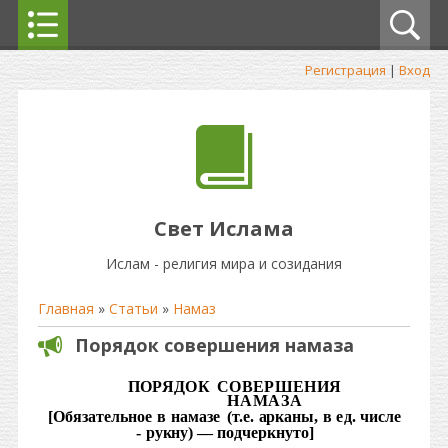
Регистрация
|
Вход
Свет Ислама
Ислам - религия мира и созидания
Главная
»
Статьи
»
Намаз
Порядок совершения намаза
ПОРЯДОК
СОВЕРШЕНИ
Я
НАМАЗ
А
[Обязательное
в
намазе
(т.е
.
аркан
ы
,
в
ед
.
числе
-
рукн
у)
—
подчеркнуто]