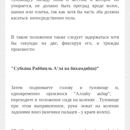
упирается, не должно быть преград вроде волос,
шапки или платка, так как хотя бы часть лба должна
касаться
непосредственно пола.
В таком положении также следует задержаться хотя
бы секунды на две, фиксируя его, и трижды
произнести:
"Субхáна Раббияль А‘лá ва бихамдиh(и)”
Затем поднимаете голову и туловище и,
одновременно произнося "Аллаhу акбар”,
переходите в положение сидя на коленях . Туловище
при этом выпрямленное, руки лежат на коленях
ладонями вниз (кончики пальцев - у краев колен).