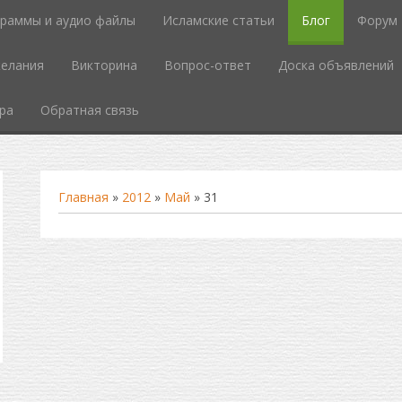
граммы и аудио файлы
Исламские статьи
Блог
Форум
елания
Викторина
Вопрос-ответ
Доска объявлений
ра
Обратная связь
Главная
»
2012
»
Май
»
31