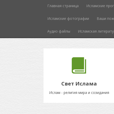
Главная страница
Исламские про
Исламcкие фотографии
Ваши пож
Аудио файлы
Исламская литерату
Свет Ислама
Ислам - религия мира и созидания