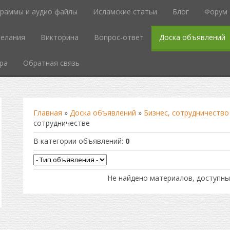
граммы и аудио файлы
Исламские статьи
Блог
Форум
елания
Викторина
Вопрос-ответ
Доска объявлений
ра
Обратная связь
Главная
»
Доска объявлений
»
Бизнес, сотрудничество
сотрудничестве
В категории объявлений
:
0
Не найдено материалов, доступны