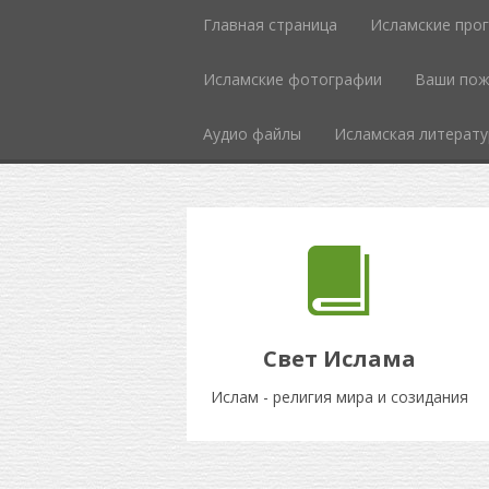
Главная страница
Исламские про
Исламcкие фотографии
Ваши пож
Аудио файлы
Исламская литерату
Свет Ислама
Ислам - религия мира и созидания