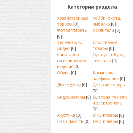
Категории раздела
Хозяйственные
Хобби, охота,
товары
[0]
рыбалка
[0]
Фотоаппараты
Усилители
[0]
[0]
Телевизоры,
Спортивные
Видео
[0]
товары
[0]
Санитарно-
Одежда, обувь,
гигиенические
текстиль
[0]
изделия
[0]
Обувь
[0]
Косметика,
парфюмерия
[0]
Диктофоны
[0]
Детские товары
[0]
Видеокамеры
[0]
Бытовая техника
и электроника
[0]
Акустика
[0]
MP3-плееры
[0]
Flash-память
[0]
DVD-плееры
[0]