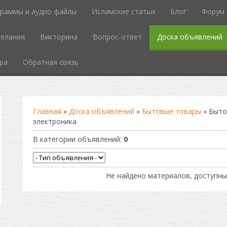
граммы и аудио файлы
Исламские статьи
Блог
Форум
елания
Викторина
Вопрос-ответ
Доска объявлений
ра
Обратная связь
Главная
»
Доска объявлений
»
Бытовые товары
» Быто
электроника
В категории объявлений
:
0
Не найдено материалов, доступны