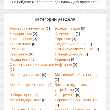
Не найдено материалов, доступных для просмотра
Категории раздела
Электротехническое
[0]
Экологическое
[0]
Холодильное
[0]
Химическое
[0]
Упаковочное
[0]
Торговое
[0]
Текстильное
[0]
Судостроительное
[0]
Станки
[0]
Сельскохозяйственное
[0]
Сварочное
[0]
Птицеводческое
[0]
Подшипники
[0]
Пищевое
[0]
Отопительное и насосное
Нефтяное
[0]
[0]
Металлургическое
[0]
Металлообрабатывающее
[0]
Машиностроительное
[0]
Лифты и подъемные
устройства
[0]
Лабораторное
[0]
Инструмент
[0]
Железнодорожное
[0]
Деревообрабатывающее
[0]
Горно-шахтное
[0]
Газовое и топливное
[0]