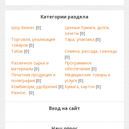
Категории раздела
Шоу-бизнес
[0]
Ценные бумаги, долги,
зачеты
[0]
Торговля, реализация
Тара, упаковка
[0]
товаров
[0]
Табак
[0]
Семена, рассада, саженцы
[0]
Различное сырье и
Программное
материалы
[0]
обеспечение
[0]
Печатная продукция и
Медицинские товары и
полиграфия
[0]
услуги
[0]
Комбикорм, удобрения
[0]
Бумага, картон
[0]
Разное...
[0]
Вход на сайт
Наш опрос