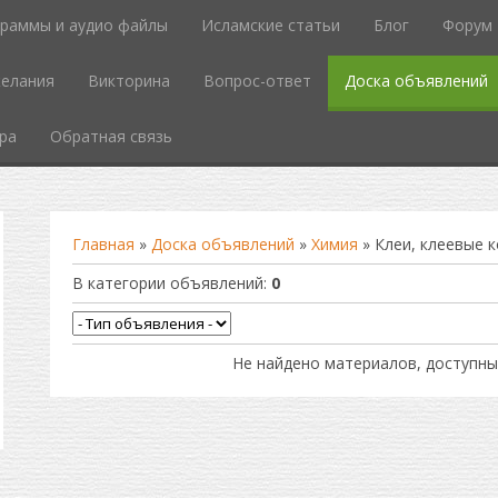
граммы и аудио файлы
Исламские статьи
Блог
Форум
елания
Викторина
Вопрос-ответ
Доска объявлений
ра
Обратная связь
Главная
»
Доска объявлений
»
Химия
» Клеи, клеевые 
В категории объявлений
:
0
Не найдено материалов, доступны