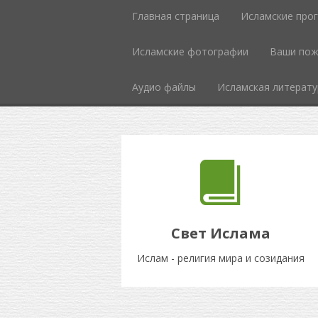
Главная страница
Исламские про
Исламcкие фотографии
Ваши пож
Аудио файлы
Исламская литерату
Свет Ислама
Ислам - религия мира и созидания